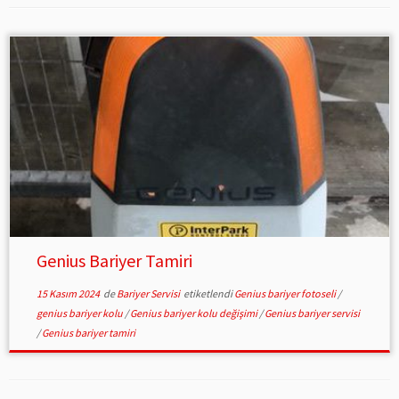
Genius Bariyer Tamiri
15 Kasım 2024
de
Bariyer Servisi
etiketlendi
Genius bariyer fotoseli
/
genius bariyer kolu
/
Genius bariyer kolu değişimi
/
Genius bariyer servisi
/
Genius bariyer tamiri