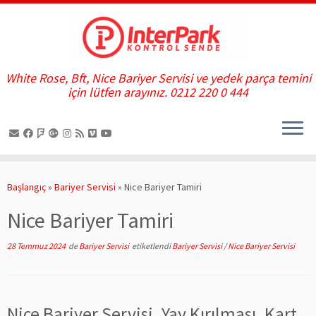
White Rose, Bft, Nice Bariyer Servisi ve yedek parça temini
için lütfen arayınız. 0212 220 0 444
Skip
to
Başlangıç
»
Bariyer Servisi
»
Nice Bariyer Tamiri
content
Nice Bariyer Tamiri
28 Temmuz 2024
de
Bariyer Servisi
etiketlendi
Bariyer Servisi
/
Nice Bariyer Servisi
Nice Bariyer Servisi, Yay Kırılması, Kart